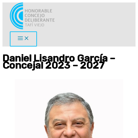
Ir
al
contenido
Daniel Lisandro García –
Concejal 2023 – 2027