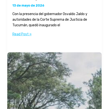
13 de mayo de 2026
Con la presencia del gobernador Osvaldo Jaldo y
autoridades de la Corte Suprema de Justicia de
Tucumán, quedó inaugurado el
Miembros
Read Post »
del
Concejo
Deliberante
participaron
de
la
inauguración
del
Nuevo
Juzgado
de
Paz