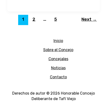
Tafí
Viejo
avanza
hacia
1
2
…
5
Next
→
normas
municipales
claras
y
Inicio
accesibles
Sobre el Concejo
Concejales
Noticias
Contacto
Derechos de autor © 2026 Honorable Concejo
Deliberante de Tafí Viejo