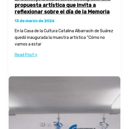
propuesta artística que invita a
reflexionar sobre el día de la Memoria
13 de marzo de 2026
En la Casa de la Cultura Catalina Albarracín de Suárez
quedó inaugurada la muestra artística “Cómo no
vamos a estar
El
Read Post »
Concejo
Deliberante
acompañó
una
propuesta
artística
que
invita
a
reflexionar
sobre