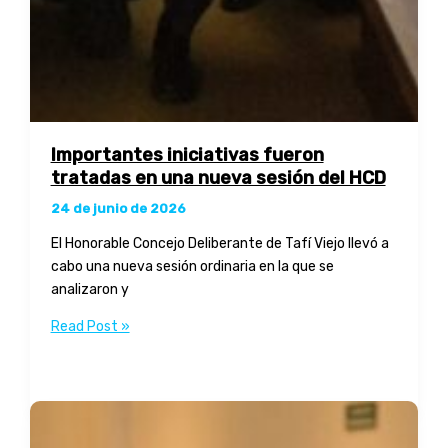
Importantes iniciativas fueron
tratadas en una nueva sesión del HCD
24 de junio de 2026
El Honorable Concejo Deliberante de Tafí Viejo llevó a
cabo una nueva sesión ordinaria en la que se
analizaron y
Importantes
Read Post »
iniciativas
fueron
tratadas
en
una