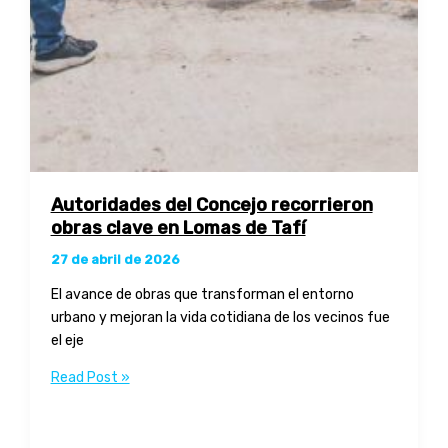
Autoridades del Concejo recorrieron
obras clave en Lomas de Tafí
27 de abril de 2026
El avance de obras que transforman el entorno
urbano y mejoran la vida cotidiana de los vecinos fue
el eje
Autoridades
Read Post »
del
Concejo
recorrieron