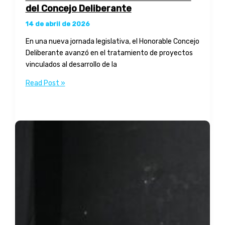
del Concejo Deliberante
14 de abril de 2026
En una nueva jornada legislativa, el Honorable Concejo
Deliberante avanzó en el tratamiento de proyectos
vinculados al desarrollo de la
Se
Read Post »
realizó
una
nueva
sesión
ordinaria
del
Concejo
Deliberante