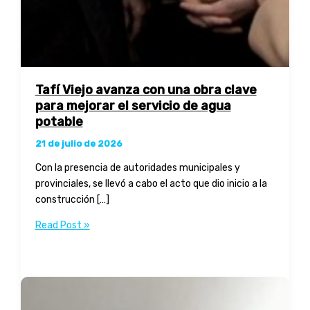
Tafí Viejo avanza con una obra clave
para mejorar el servicio de agua
potable
21 de julio de 2026
Con la presencia de autoridades municipales y
provinciales, se llevó a cabo el acto que dio inicio a la
construcción […]
Tafí
Read Post »
Viejo
avanza
con
una
obra