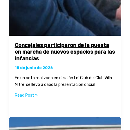
Concejales participaron de la puesta
en marcha de nuevos espacios para las
infancias
18 de junio de 2026
En un acto realizado en el salón Le’ Club del Club Villa
Mitre, se llevó a cabo la presentación oficial
Concejales
Read Post »
participaron
de
la
puesta
en